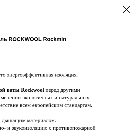
тель ROCKWOOL Rockmin
это энергоэффективная изоляция.
вой ваты Rockwool
перед другими
именении экологичных и натуральных
ветствие всем европейским стандартам.
м дышащим материалом.
ло- и звукоизоляцию с противопожарной