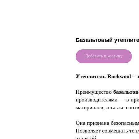
Базальтовый утепли
Добавить в корзину
Утеплитель Rockwool
– 
Преимущество
базальто
производителями — в пр
материалов, а также соот
Она признана безопасны
Позволяет совмещать теп
защитой.