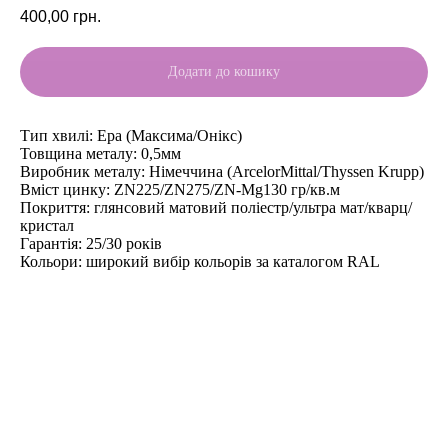
400,00
грн.
Додати до кошику
Тип хвилі: Ера (Максима/Онікс)
Товщина металу: 0,5мм
Виробник металу: Німеччина (ArcelorMittal/Thyssen Krupp)
Вміст цинку: ZN225/ZN275/ZN-Mg130 гр/кв.м
Покриття: глянсовий матовий поліестр/ультра мат/кварц/
кристал
Гарантія: 25/30 років
Кольори: широкий вибір кольорів за каталогом RAL