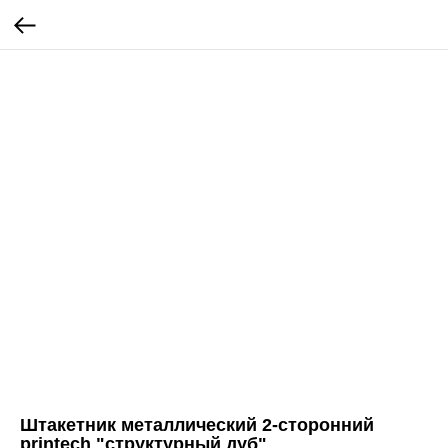
Штакетник металлический 2-сторонний
printech "структурный дуб"