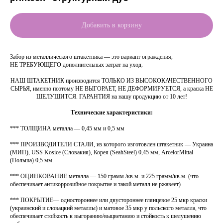
Добавить в корзину
Забор из металлического штакетника — это вариант ограждения,
НЕ ТРЕБУЮЩЕГО дополнительных затрат на уход.
НАШ ШТАКЕТНИК производится ТОЛЬКО ИЗ ВЫСОКОКАЧЕСТВЕННОГО
СЫРЬЯ, именно поэтому НЕ ВЫГОРАЕТ, НЕ ДЕФОРМИРУЕТСЯ, а краска НЕ
ШЕЛУШИТСЯ. ГАРАНТИЯ на нашу продукцию от 10 лет!
Технические характеристики:
*** ТОЛЩИНА металла — 0,45 мм и 0,5 мм
*** ПРОИЗВОДИТЕЛИ СТАЛИ, из которого изготовлен штакетник — Украина
(МИП), USS Kosice (Словакия), Корея (SeahSteel) 0,45 мм, ArcelorMittal
(Польша) 0,5 мм.
*** ОЦИНКОВАНИЕ металла — 150 грамм /кв.м. и 225 грамм/кв.м. (что
обеспечивает антикоррозийное покрытие и такой металл не ржавеет)
*** ПОКРЫТИЕ— одностороннее или двустороннее глянцевое 25 мкр краски
(украинский и словацкий металлы) и матовое 35 мкр у польского металла, что
обеспечивает стойкость к выгоранию/выцветанию и стойкость к шелушению