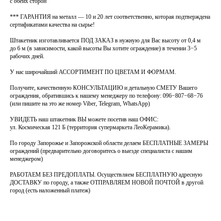
с обеих сторон
*** ГАРАНТИЯ на металл — 10 и 20 лет соответственно, которая подтверждена
сертификатами качества на сырье!
Штакетник изготавливается ПОД ЗАКАЗ в нужную для Вас высоту от 0,4 м
до 6 м (в зависимости, какой высоты Вы хотите ограждение) в течении 3−5
рабочих дней.
У нас широчайший АССОРТИМЕНТ ПО ЦВЕТАМ И ФОРМАМ.
Получите, качественную КОНСУЛЬТАЦИЮ и детальную СМЕТУ Вашего
ограждения, обратившись к нашему менеджеру по телефону: 096−807−68−76
(или пишите на это же номер Viber, Telegram, WhatsApp)
УВИДЕТЬ наш штакетник ВЫ можете посетив наш ОФИС:
ул. Космическая 121 Б (территория супермаркета ЛеоКерамика).
По городу Запорожье и Запорожской области делаем БЕСПЛАТНЫЕ ЗАМЕРЫ
ограждений (предварительно договоритесь о выезде специалиста с нашим
менеджером)
РАБОТАЕМ БЕЗ ПРЕДОПЛАТЫ. Осуществляем БЕСПЛАТНУЮ адресную
ДОСТАВКУ по городу, а также ОТПРАВЛЯЕМ НОВОЙ ПОЧТОЙ в другой
город (есть наложенный платеж)