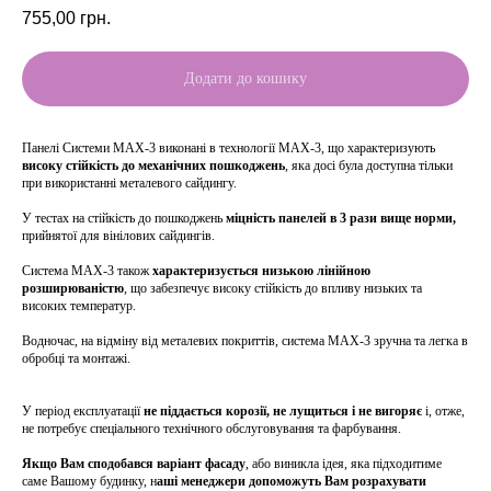
755,00
грн.
Додати до кошику
Панелі Системи MAX-3 виконані в технології MAX-3, що характеризують
високу стійкість до механічних пошкоджень
, яка досі була доступна тільки
при використанні металевого сайдингу.
У тестах на стійкість до пошкоджень
міцність панелей в 3 рази вище норми,
прийнятої для вінілових сайдингів.
Система MAX-3 також
характеризується низькою лінійною
розширюваністю
, що забезпечує високу стійкість до впливу низьких та
високих температур.
Водночас, на відміну від металевих покриттів, система MAX-3 зручна та легка в
обробці та монтажі.
У період експлуатації
не піддається корозії, не лущиться і не вигоряє
і, отже,
не потребує спеціального технічного обслуговування та фарбування.
Якщо Вам сподобався варіант фасаду
, або виникла ідея, яка підходитиме
саме Вашому будинку, н
аші менеджери допоможуть Вам розрахувати